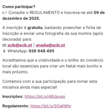
Como participar?
👉 Consulte o REGULAMENTO e Inscreva-se até
09 de
dezembro de 2025.
A inscrição é
gratuita
, bastando preencher a ficha de
inscrição e enviar uma fotografia da sua montra (após
decorada) para:
📧
acib@acib.pt
|
anadia@acib.pt
📱 WhatsApp:
926 948 495
Acreditamos que a criatividade e o brilho do comércio
local são essenciais para criar um Natal mais bonito e
mais próximo.
Contamos com a sua participação para tornar esta
iniciativa ainda mais especial!
Inscrições:
https://bit.ly/48Upveo
Regulamento:
https://bit.ly/3OaKWhr